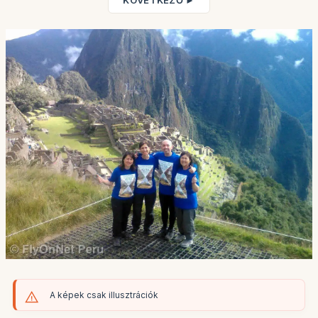
KÖVETKEZŐ ►
A képek csak illusztrációk