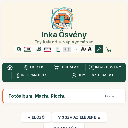
Inka Ösvény
Egy kaland a Nap nyomában
HU
USD
TREKEK
FOGLALÁS
INKA-ÖSVÉNY
INFORMÁCIÓK
ÜGYFÉLSZOLGÁLAT
Fotóalbum: Machu Picchu
46,8K
◄ ELŐZŐ
VISSZA AZ ELEJÉRE ▲