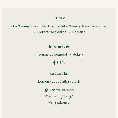
Túrák
Inka Ösvény Kirándulás 1 nap
Inka Ösvény Klasszikus 4 nap
Elérhetőség online
Foglalás
Információ
Információs központ
Rólunk
Kapcsolat
Lépjen kapcsolatba velünk
+51 91518-1506
WhatsApp
+
Panaszkönyv