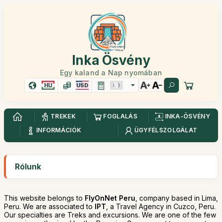
Inka Ösvény
Egy kaland a Nap nyomában
HU
USD
TREKEK
FOGLALÁS
INKA-ÖSVÉNY
INFORMÁCIÓK
ÜGYFÉLSZOLGÁLAT
Rólunk
This website belongs to
FlyOnNet Peru
, company based in Lima,
Peru. We are associated to
IPT
, a Travel Agency in Cuzco, Peru.
Our specialties are Treks and excursions. We are one of the few