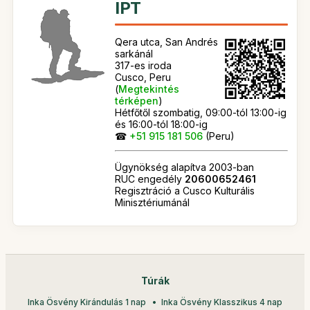
IPT
Qera utca, San Andrés
sarkánál
317-es iroda
Cusco, Peru
(
Megtekintés
térképen
)
Hétfőtől szombatig, 09:00-tól 13:00-ig
és 16:00-tól 18:00-ig
☎
+51 915 181 506
(Peru)
Ügynökség alapítva 2003-ban
RUC engedély
20600652461
Regisztráció a Cusco Kulturális
Minisztériumánál
Túrák
Inka Ösvény Kirándulás 1 nap
Inka Ösvény Klasszikus 4 nap