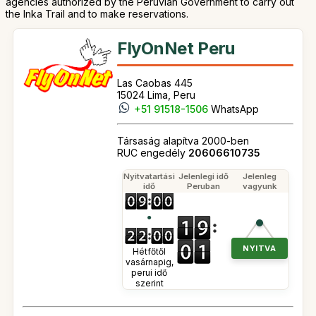
agencies authorized by the Peruvian Government to carry out
the Inka Trail and to make reservations.
FlyOnNet Peru
Las Caobas 445
15024 Lima, Peru
+51 91518-1506
WhatsApp
Társaság alapítva 2000-ben
RUC engedély
20606610735
Nyitvatartási
Jelenlegi idő
Jelenleg
idő
Peruban
vagyunk
●
NYITVA
Hétfőtől
vasárnapig,
perui idő
szerint