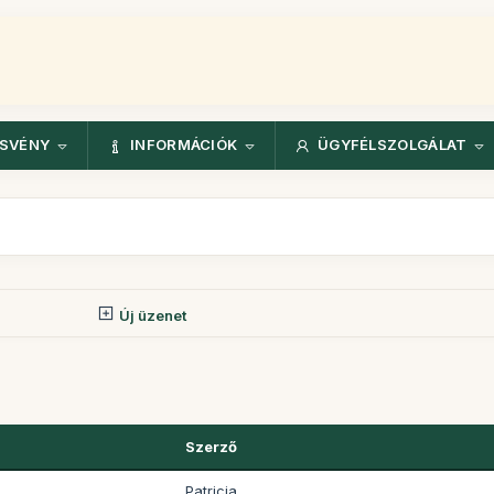
ÖSVÉNY
INFORMÁCIÓK
ÜGYFÉLSZOLGÁLAT
Új üzenet
Szerző
Patricia