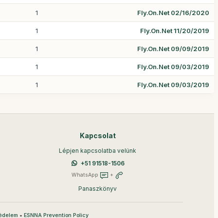
1
Fly.On.Net 02/16/2020
1
Fly.On.Net 11/20/2019
1
Fly.On.Net 09/09/2019
1
Fly.On.Net 09/03/2019
1
Fly.On.Net 09/03/2019
Kapcsolat
Lépjen kapcsolatba velünk
+51 91518-1506
WhatsApp
+
Panaszkönyv
•
édelem
ESNNA Prevention Policy