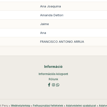
Ana Joaquina
Amanda Dettori
Jaime
Ana
FRANCISCO ANTONIO ARRUA
Információ
Információs központ
Rólunk
t Peru •
•
•
•
Webhelytérkép
Felhasználási feltételek
Adatvédelmi szabályzat
Adatv