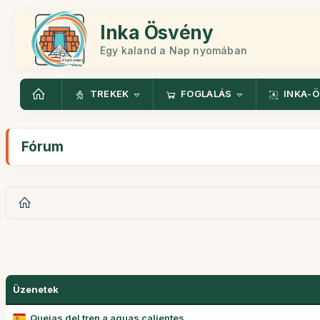
Inka Ösvény
Egy kaland a Nap nyomában
TREKEK
FOGLALÁS
INKA-
Fórum
Üzenetek
Quejas del tren a aguas calientes