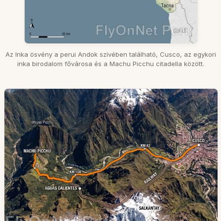
Az Inka ösvény a perui Andok szívében található, Cusco, az egykori
inka birodalom fővárosa és a Machu Picchu citadella között.