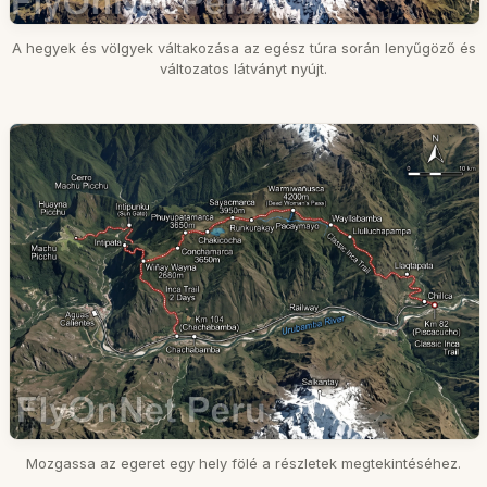
A hegyek és völgyek váltakozása az egész túra során lenyűgöző és
változatos látványt nyújt.
Mozgassa az egeret egy hely fölé a részletek megtekintéséhez.