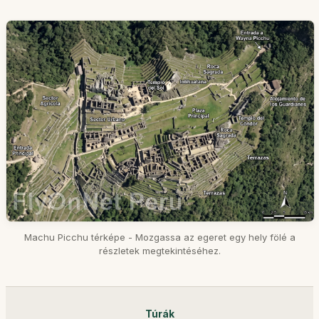
Machu Picchu térképe - Mozgassa az egeret egy hely fölé a
részletek megtekintéséhez.
Túrák