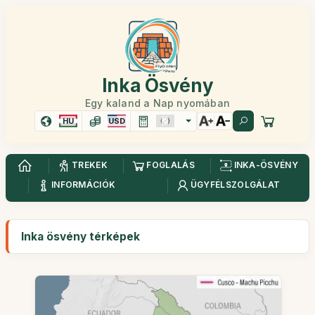
Inka Ösvény
Egy kaland a Nap nyomában
HU
USD
TREKEK
FOGLALÁS
INKA-ÖSVÉNY
INFORMÁCIÓK
ÜGYFÉLSZOLGÁLAT
Inka ösvény térképek