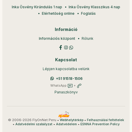
Inka Ösvény Kirándulás 1 nap
Inka Ösvény Klasszikus 4 nap
Elérhetőség online
Foglalás
Információ
Információs központ
Rólunk
Kapcsolat
Lépjen kapcsolatba velünk
+51 91518-1506
WhatsApp
+
Panaszkönyv
© 2006-2026 FlyOnNet Peru •
•
Webhelytérkép
Felhasználási feltételek
•
•
•
Adatvédelmi szabályzat
Adatvédelem
ESNNA Prevention Policy