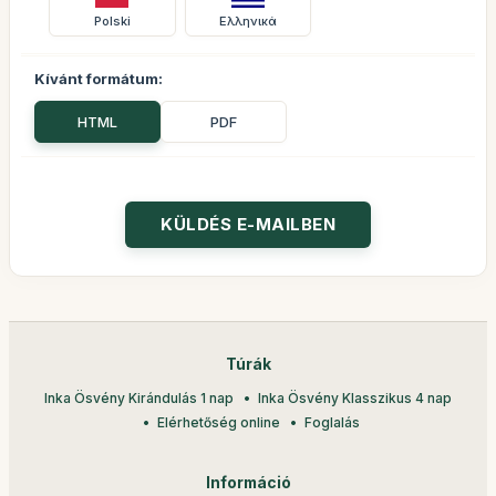
Polski
Ελληνικά
Kívánt formátum:
HTML
PDF
Túrák
Inka Ösvény Kirándulás 1 nap
Inka Ösvény Klasszikus 4 nap
Elérhetőség online
Foglalás
Információ