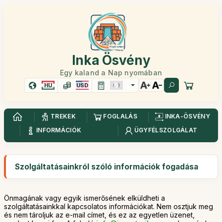
Inka Ösvény
Egy kaland a Nap nyomában
HU
USD
TREKEK
FOGLALÁS
INKA-ÖSVÉNY
INFORMÁCIÓK
ÜGYFÉLSZOLGÁLAT
Szolgáltatásainkról szóló információk fogadása
Önmagának vagy egyik ismerősének elküldheti a
szolgáltatásainkkal kapcsolatos információkat. Nem osztjuk meg
és nem tároljuk az e-mail címet, és ez az egyetlen üzenet,