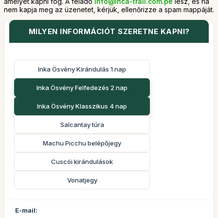
amelyet kapni fog. A feladó
info@inca-trail.com.pe
lesz, és ha
nem kapja meg az üzenetet, kérjük, ellenőrizze a spam mappáját.
MILYEN INFORMÁCIÓT SZERETNE KAPNI?
Inka Ösvény Kirándulás 1 nap
Inka Ösvény Felfedezés 2 nap
Inka Ösvény Klasszikus 4 nap
Salcantay túra
Machu Picchu belépőjegy
Cuscói kirándulások
Vonatjegy
E-mail: