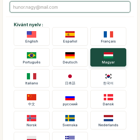
Kívánt nyelv :
English
Español
Français
Português
Deutsch
Magyar
Italiano
日本語
한국어
中文
русский
Dansk
Norsk
Svenska
Nederlands