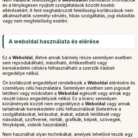
és a ténylegesen nyújtott szolgáltatások közötti kisebb
eltérésekért. A fent meghatározott felelősségi korlátozások nem
alkalmazhatók személyi sérülés, hibás szolgáltatás, jogi elutasítás
vagy nem megfelelőség esetén.
A weboldal használata és elérése
Ez a
Weboldal
, illetve annak bármely része semmilyen esetben
sem reprodukálható, másolható, értékesíthető vagy
kereskedelmi célokra felhasználható a szerzők írásbeli
engedélye nélkül.
Ön korlátozott engedéllyel rendelkezik a
Weboldal
elérésére és
személyes célú használatára. Semmilyen esetben sem jogosult
letölteni vagy módosítani a
Weboldal
egészét vagy annak egy
részét írásos engedélyünk nélkül. Ez a licenc semmilyen
körülmények között nem engedélyezi a
Weboldal
vagy annak
tartalmának kereskedelmi célú felhasználását (beleértve a
szolgáltatásokat, leírásokat, árakat, adatok letöltését vagy
másolását, szoftverek, minták, grafikák, képek, szövegek,
fényképek, videók használatát).
Nem használhat olyan technikákat, amelyek lehetővé teszik egy