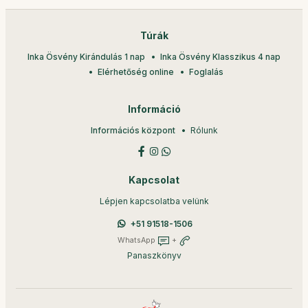
Túrák
Inka Ösvény Kirándulás 1 nap
Inka Ösvény Klasszikus 4 nap
Elérhetőség online
Foglalás
Információ
Információs központ
Rólunk
Kapcsolat
Lépjen kapcsolatba velünk
+51 91518-1506
WhatsApp
+
Panaszkönyv