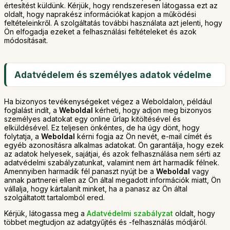
értesítést küldünk. Kérjük, hogy rendszeresen látogassa ezt az
oldalt, hogy naprakész információkat kapjon a működési
feltételeinkről. A szolgáltatás további használata azt jelenti, hogy
Ön elfogadja ezeket a felhasználási feltételeket és azok
módosításait.
Adatvédelem és személyes adatok védelme
Ha bizonyos tevékenységeket végez a Weboldalon, például
foglalást indít, a
Weboldal
kérheti, hogy adjon meg bizonyos
személyes adatokat egy online űrlap kitöltésével és
elküldésével. Ez teljesen önkéntes, de ha úgy dönt, hogy
folytatja, a
Weboldal
kérni fogja az Ön nevét, e-mail címét és
egyéb azonosításra alkalmas adatokat. Ön garantálja, hogy ezek
az adatok helyesek, sajátjai, és azok felhasználása nem sérti az
adatvédelmi szabályzatunkat, valamint nem árt harmadik félnek.
Amennyiben harmadik fél panaszt nyújt be a
Weboldal
vagy
annak partnerei ellen az Ön által megadott információk miatt, Ön
vállalja, hogy kártalanít minket, ha a panasz az Ön által
szolgáltatott tartalomból ered.
Kérjük, látogassa meg a
Adatvédelmi szabályzat
oldalt, hogy
többet megtudjon az adatgyűjtés és -felhasználás módjáról.