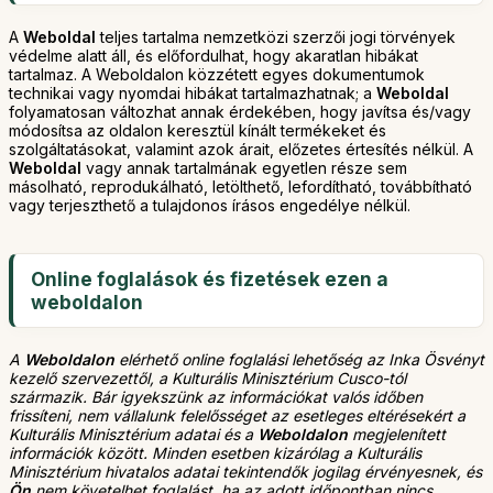
A
Weboldal
teljes tartalma nemzetközi szerzői jogi törvények
védelme alatt áll, és előfordulhat, hogy akaratlan hibákat
tartalmaz. A Weboldalon közzétett egyes dokumentumok
technikai vagy nyomdai hibákat tartalmazhatnak; a
Weboldal
folyamatosan változhat annak érdekében, hogy javítsa és/vagy
módosítsa az oldalon keresztül kínált termékeket és
szolgáltatásokat, valamint azok árait, előzetes értesítés nélkül. A
Weboldal
vagy annak tartalmának egyetlen része sem
másolható, reprodukálható, letölthető, lefordítható, továbbítható
vagy terjeszthető a tulajdonos írásos engedélye nélkül.
Online foglalások és fizetések ezen a
weboldalon
A
Weboldalon
elérhető online foglalási lehetőség az Inka Ösvényt
kezelő szervezettől, a Kulturális Minisztérium Cusco-tól
származik. Bár igyekszünk az információkat valós időben
frissíteni, nem vállalunk felelősséget az esetleges eltérésekért a
Kulturális Minisztérium adatai és a
Weboldalon
megjelenített
információk között. Minden esetben kizárólag a Kulturális
Minisztérium hivatalos adatai tekintendők jogilag érvényesnek, és
Ön
nem követelhet foglalást, ha az adott időpontban nincs