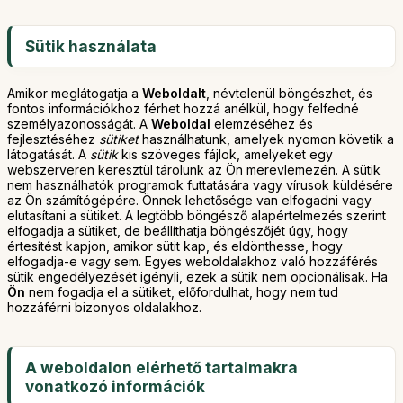
Sütik használata
Amikor meglátogatja a
Weboldalt
, névtelenül böngészhet, és
fontos információkhoz férhet hozzá anélkül, hogy felfedné
személyazonosságát. A
Weboldal
elemzéséhez és
fejlesztéséhez
sütiket
használhatunk, amelyek nyomon követik a
látogatását. A
sütik
kis szöveges fájlok, amelyeket egy
webszerveren keresztül tárolunk az Ön merevlemezén. A sütik
nem használhatók programok futtatására vagy vírusok küldésére
az Ön számítógépére. Önnek lehetősége van elfogadni vagy
elutasítani a sütiket. A legtöbb böngésző alapértelmezés szerint
elfogadja a sütiket, de beállíthatja böngészőjét úgy, hogy
értesítést kapjon, amikor sütit kap, és eldönthesse, hogy
elfogadja-e vagy sem. Egyes weboldalakhoz való hozzáférés
sütik engedélyezését igényli, ezek a sütik nem opcionálisak. Ha
Ön
nem fogadja el a sütiket, előfordulhat, hogy nem tud
hozzáférni bizonyos oldalakhoz.
A weboldalon elérhető tartalmakra
vonatkozó információk