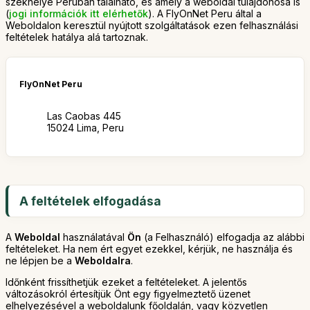
székhelye Peruban található, és amely a weboldal tulajdonosa is
(
jogi információk itt elérhetők
). A FlyOnNet Peru által a
Weboldalon keresztül nyújtott szolgáltatások ezen felhasználási
feltételek hatálya alá tartoznak.
FlyOnNet Peru
Las Caobas 445
15024 Lima, Peru
A feltételek elfogadása
A
Weboldal
használatával
Ön
(a Felhasználó) elfogadja az alábbi
feltételeket. Ha nem ért egyet ezekkel, kérjük, ne használja és
ne lépjen be a
Weboldalra
.
Időnként frissíthetjük ezeket a feltételeket. A jelentős
változásokról értesítjük Önt egy figyelmeztető üzenet
elhelyezésével a weboldalunk főoldalán, vagy közvetlen