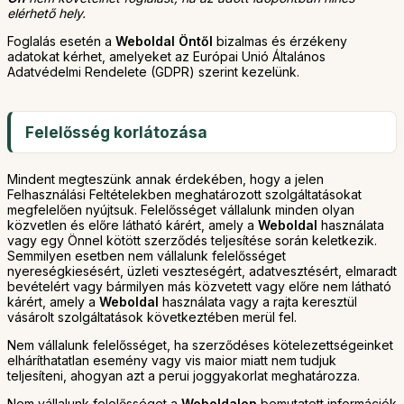
elérhető hely.
Foglalás esetén a
Weboldal
Öntől
bizalmas és érzékeny
adatokat kérhet, amelyeket az Európai Unió Általános
Adatvédelmi Rendelete (GDPR) szerint kezelünk.
Felelősség korlátozása
Mindent megteszünk annak érdekében, hogy a jelen
Felhasználási Feltételekben meghatározott szolgáltatásokat
megfelelően nyújtsuk. Felelősséget vállalunk minden olyan
közvetlen és előre látható kárért, amely a
Weboldal
használata
vagy egy Önnel kötött szerződés teljesítése során keletkezik.
Semmilyen esetben nem vállalunk felelősséget
nyereségkiesésért, üzleti veszteségért, adatvesztésért, elmaradt
bevételért vagy bármilyen más közvetett vagy előre nem látható
kárért, amely a
Weboldal
használata vagy a rajta keresztül
vásárolt szolgáltatások következtében merül fel.
Nem vállalunk felelősséget, ha szerződéses kötelezettségeinket
elháríthatatlan esemény vagy vis maior miatt nem tudjuk
teljesíteni, ahogyan azt a perui joggyakorlat meghatározza.
Nem vállalunk felelősséget a
Weboldalon
bemutatott információk