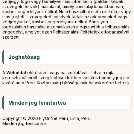
védjegy, logó vagy bármilyen más információ (például képek,
szövegek, tervek) másolását, amely a mi tulajdonunkban van,
írásbeli engedélyünk nélkül. Nem használhat meta címkéket vagy
más „rejtett” szövegeket, amelyek tartalmazzák nevünket vagy
védjegyünket, írásbeli engedélyünk nélkül. Bármilyen
jogosulatlan használat automatikusan megszünteti a felhasználási
engedélyt, amelyet ezen Felhasználási Feltételek elfogadásával
szerzett.
Joghatóság
A
Weboldal
elérésével vagy használatával, illetve a rajta
keresztül vásárolt szolgáltatásokkal kapcsolatos bármely jogvita
kizárólag a Perui Köztársaság bíróságainak hatáskörébe tartozik.
Minden jog fenntartva
Copyright © 2026 FlyOnNet Peru, Lima, Peru.
Minden jog fenntartva.