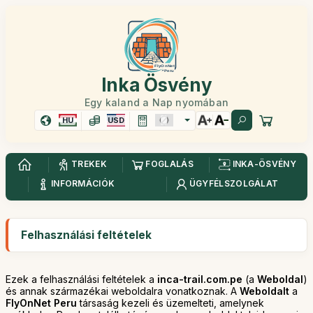
Inka Ösvény
Egy kaland a Nap nyomában
HU
USD
TREKEK
FOGLALÁS
INKA-ÖSVÉNY
INFORMÁCIÓK
ÜGYFÉLSZOLGÁLAT
Felhasználási feltételek
Ezek a felhasználási feltételek a
inca-trail.com.pe
(a
Weboldal
)
és annak származékai weboldalra vonatkoznak. A
Weboldalt
a
FlyOnNet Peru
társaság kezeli és üzemelteti, amelynek