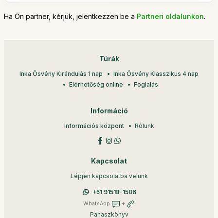
Ha Ön partner, kérjük, jelentkezzen be a
Partneri oldalunkon
.
Túrák
Inka Ösvény Kirándulás 1 nap
Inka Ösvény Klasszikus 4 nap
Elérhetőség online
Foglalás
Információ
Információs központ
Rólunk
Kapcsolat
Lépjen kapcsolatba velünk
+51 91518-1506
WhatsApp
+
Panaszkönyv