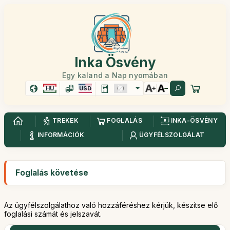
Inka Ösvény
Egy kaland a Nap nyomában
HU
USD
TREKEK
FOGLALÁS
INKA-ÖSVÉNY
INFORMÁCIÓK
ÜGYFÉLSZOLGÁLAT
Foglalás követése
Az ügyfélszolgálathoz való hozzáféréshez kérjük, készítse elő
foglalási számát és jelszavát.