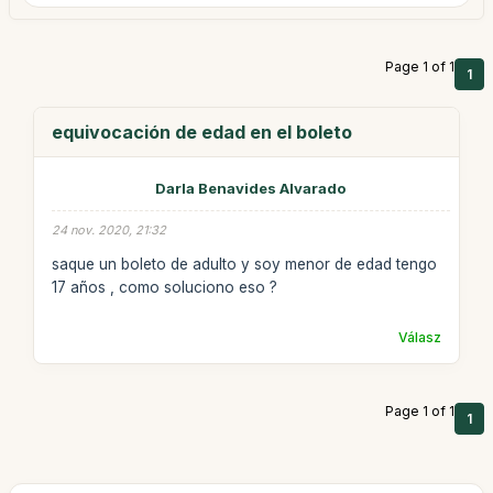
Page 1 of 1
1
equivocación de edad en el boleto
Darla Benavides Alvarado
24 nov. 2020, 21:32
saque un boleto de adulto y soy menor de edad tengo
17 años , como soluciono eso ?
Válasz
Page 1 of 1
1