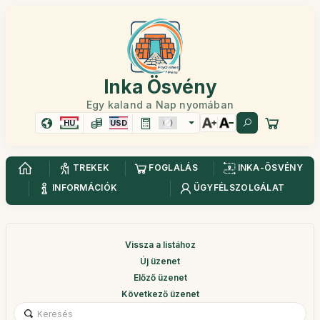
Inka Ösvény
Egy kaland a Nap nyomában
HU
USD
TREKEK
FOGLALÁS
INKA-ÖSVÉNY
INFORMÁCIÓK
ÜGYFÉLSZOLGÁLAT
Vissza a listához
Új üzenet
Előző üzenet
Következő üzenet