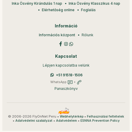
Inka Ösvény Kirándulás 1 nap
Inka Ösvény Klasszikus 4 nap
Elérhetőség online
Foglalás
Információ
Információs központ
Rólunk
Kapcsolat
Lépjen kapcsolatba velünk
+51 91518-1506
WhatsApp
+
Panaszkönyv
© 2006-2026 FlyOnNet Peru •
•
Webhelytérkép
Felhasználási feltételek
•
•
•
Adatvédelmi szabályzat
Adatvédelem
ESNNA Prevention Policy