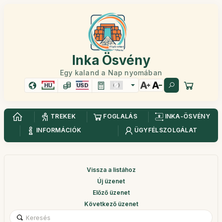
Inka Ösvény
Egy kaland a Nap nyomában
HU
USD
TREKEK
FOGLALÁS
INKA-ÖSVÉNY
INFORMÁCIÓK
ÜGYFÉLSZOLGÁLAT
Vissza a listához
Új üzenet
Előző üzenet
Következő üzenet