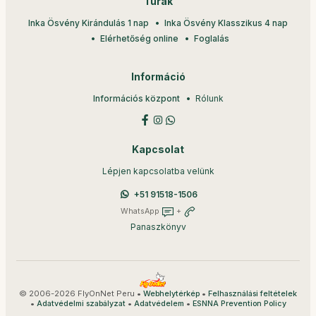
Túrák
Inka Ösvény Kirándulás 1 nap
Inka Ösvény Klasszikus 4 nap
Elérhetőség online
Foglalás
Információ
Információs központ
Rólunk
Kapcsolat
Lépjen kapcsolatba velünk
+51 91518-1506
WhatsApp
+
Panaszkönyv
© 2006-2026 FlyOnNet Peru •
•
Webhelytérkép
Felhasználási feltételek
•
•
•
Adatvédelmi szabályzat
Adatvédelem
ESNNA Prevention Policy