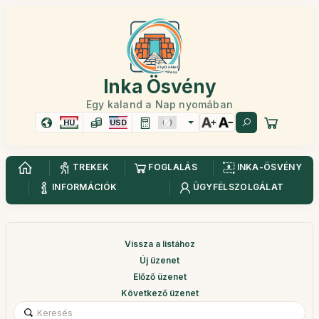
Inka Ösvény
Egy kaland a Nap nyomában
HU
USD
TREKEK
FOGLALÁS
INKA-ÖSVÉNY
INFORMÁCIÓK
ÜGYFÉLSZOLGÁLAT
Vissza a listához
Új üzenet
Előző üzenet
Következő üzenet