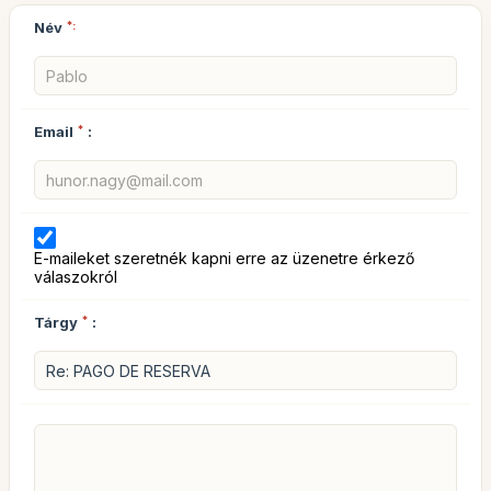
Név
*:
Email
*
:
E-maileket szeretnék kapni erre az üzenetre érkező
válaszokról
Tárgy
*
: