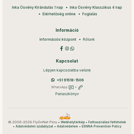
Inka Ösvény Kirándulás 1 nap
Inka Ösvény Klasszikus 4 nap
Elérhetőség online
Foglalás
Információ
Információs központ
Rólunk
Kapcsolat
Lépjen kapcsolatba velünk
+51 91518-1506
WhatsApp
+
Panaszkönyv
© 2006-2026 FlyOnNet Peru •
•
Webhelytérkép
Felhasználási feltételek
•
•
•
Adatvédelmi szabályzat
Adatvédelem
ESNNA Prevention Policy