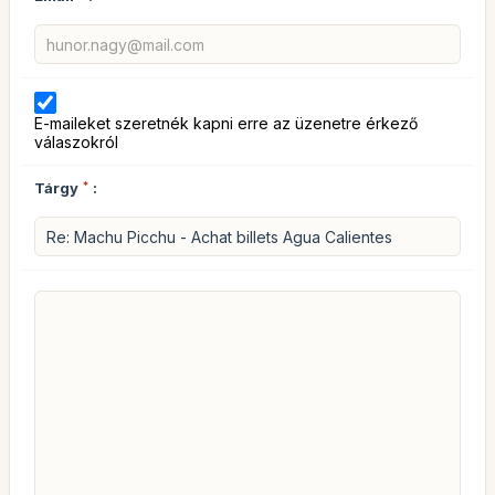
E-maileket szeretnék kapni erre az üzenetre érkező
válaszokról
Tárgy
*
: