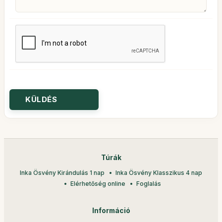
Túrák
Inka Ösvény Kirándulás 1 nap
Inka Ösvény Klasszikus 4 nap
Elérhetőség online
Foglalás
Információ