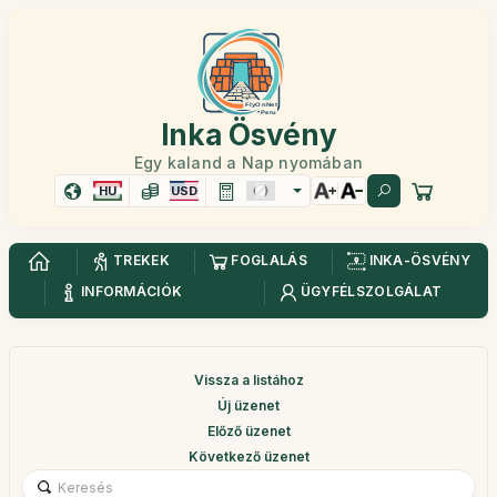
Inka Ösvény
Egy kaland a Nap nyomában
HU
USD
TREKEK
FOGLALÁS
INKA-ÖSVÉNY
INFORMÁCIÓK
ÜGYFÉLSZOLGÁLAT
Vissza a listához
Új üzenet
Előző üzenet
Következő üzenet