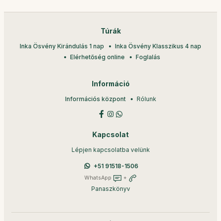
Túrák
Inka Ösvény Kirándulás 1 nap
Inka Ösvény Klasszikus 4 nap
Elérhetőség online
Foglalás
Információ
Információs központ
Rólunk
Kapcsolat
Lépjen kapcsolatba velünk
+51 91518-1506
WhatsApp
+
Panaszkönyv