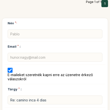
Page 1 of 1
1
Név
*:
Email
*
:
E-maileket szeretnék kapni erre az üzenetre érkező
válaszokról
Tárgy
*
: