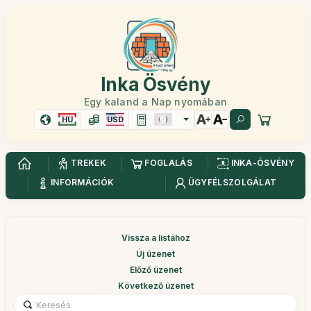
Inka Ösvény
Egy kaland a Nap nyomában
HU
USD
TREKEK
FOGLALÁS
INKA-ÖSVÉNY
INFORMÁCIÓK
ÜGYFÉLSZOLGÁLAT
Vissza a listához
Új üzenet
Előző üzenet
Következő üzenet