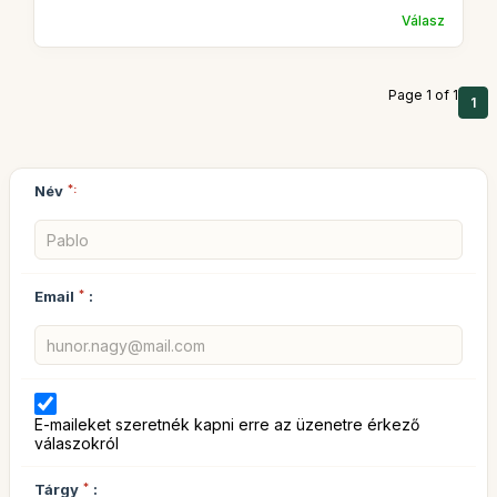
Válasz
Page 1 of 1
1
Név
*:
Email
*
:
E-maileket szeretnék kapni erre az üzenetre érkező
válaszokról
Tárgy
*
: