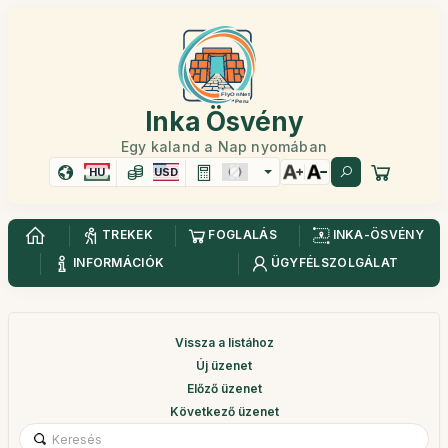
Inka Ösvény
Egy kaland a Nap nyomában
HU
USD
TREKEK
FOGLALÁS
INKA-ÖSVÉNY
INFORMÁCIÓK
ÜGYFÉLSZOLGÁLAT
Vissza a listához
Új üzenet
Előző üzenet
Következő üzenet