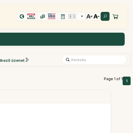
HU
USD
tkező üzenet
Page 1 of 1
1