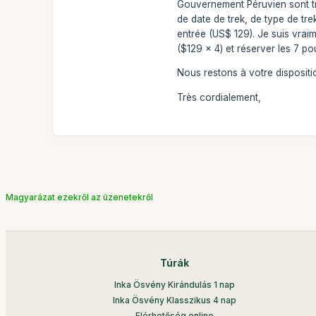
Gouvernement Péruvien sont très
de date de trek, de type de tr
entrée (US$ 129). Je suis vrai
($129 x 4) et réserver les 7 p
Nous restons à votre dispositi
Très cordialement,
Magyarázat ezekről az üzenetekről
Túrák
Inka Ösvény Kirándulás 1 nap
Inka Ösvény Klasszikus 4 nap
Elérhetőség online