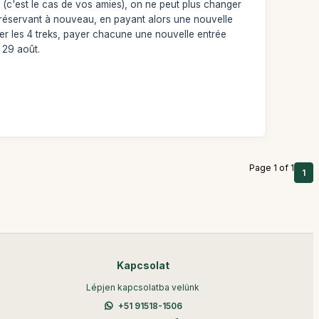
te (c'est le cas de vos amies), on ne peut plus changer
en réservant à nouveau, en payant alors une nouvelle
ler les 4 treks, payer chacune une nouvelle entrée
 29 août.
Page 1 of 1
1
Kapcsolat
Lépjen kapcsolatba velünk
+51 91518-1506