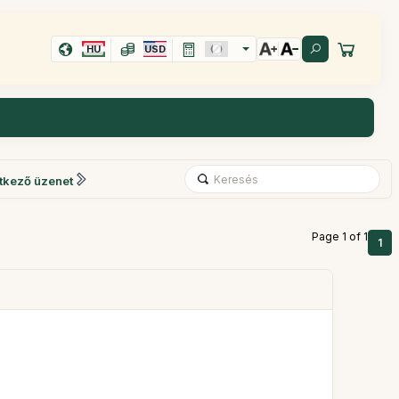
HU
USD
tkező üzenet
Page 1 of 1
1