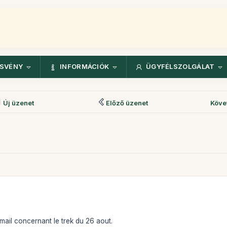
ÖSVÉNY
INFORMÁCIÓK
ÜGYFÉLSZOLGÁLAT
Új üzenet
Előző üzenet
Köve
ail concernant le trek du 26 aout.