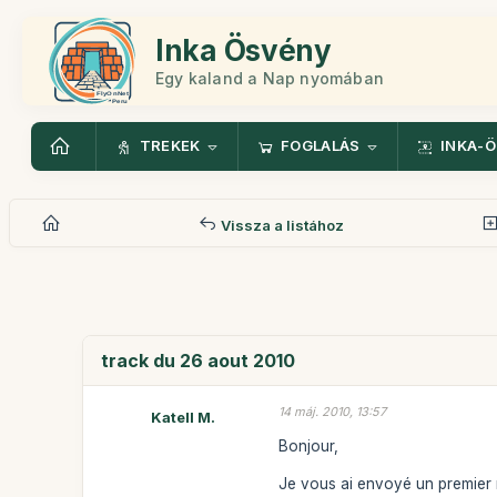
Inka Ösvény
Egy kaland a Nap nyomában
TREKEK
FOGLALÁS
INKA-
Vissza a listához
track du 26 aout 2010
14 máj. 2010, 13:57
Katell M.
Bonjour,
Je vous ai envoyé un premier m