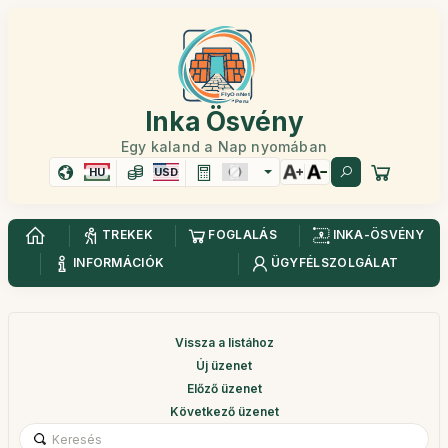
Inka Ösvény
Egy kaland a Nap nyomában
HU
USD
TREKEK
FOGLALÁS
INKA-ÖSVÉNY
INFORMÁCIÓK
ÜGYFÉLSZOLGÁLAT
Vissza a listához
Új üzenet
Előző üzenet
Következő üzenet