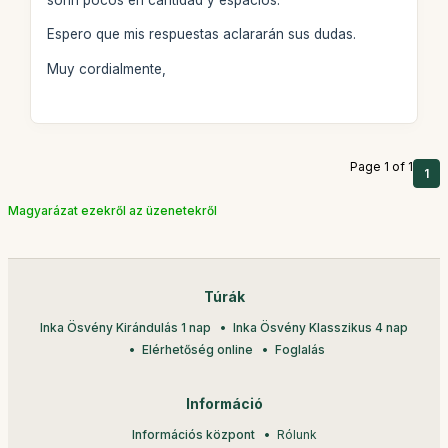
Espero que mis respuestas aclararán sus dudas.
Muy cordialmente,
Page 1 of 1
1
Magyarázat ezekről az üzenetekről
Túrák
Inka Ösvény Kirándulás 1 nap
Inka Ösvény Klasszikus 4 nap
Elérhetőség online
Foglalás
Információ
Információs központ
Rólunk