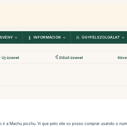
ÖSVÉNY
INFORMÁCIÓK
ÜGYFÉLSZOLGÁLAT
Új üzenet
Előző üzenet
Köve
do ir a Machu picchu. Vi que pelo site so posso comprar usando o n