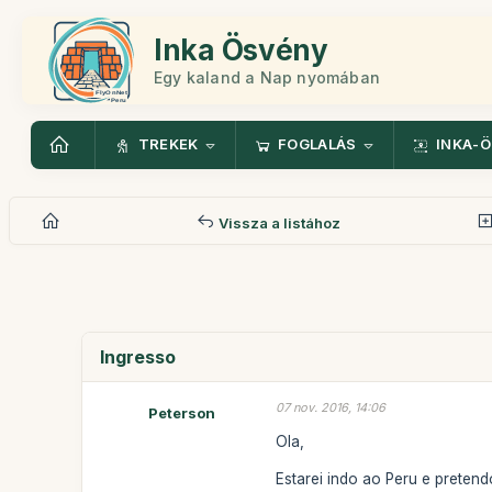
Inka Ösvény
Egy kaland a Nap nyomában
TREKEK
FOGLALÁS
INKA-
Vissza a listához
Ingresso
07 nov. 2016, 14:06
Peterson
Ola,
Estarei indo ao Peru e preten