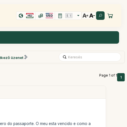
HU
USD
tkező üzenet
Page 1 of 1
1
umero do passaporte. O meu esta vencido e como a