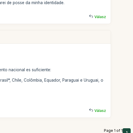
rei de posse da minha identidade.
Válasz
to nacional es suficiente:
rasil*, Chile, Colômbia, Equador, Paraguai e Uruguai, o
Válasz
Page 1 of 1
1