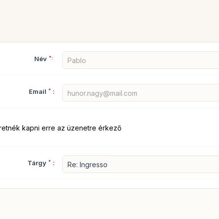
Név
*:
Email
*
:
retnék kapni erre az üzenetre érkező
Tárgy
*
: