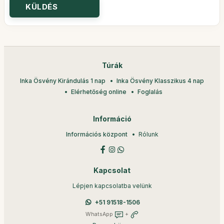
Túrák
Inka Ösvény Kirándulás 1 nap
Inka Ösvény Klasszikus 4 nap
Elérhetőség online
Foglalás
Információ
Információs központ
Rólunk
Kapcsolat
Lépjen kapcsolatba velünk
+51 91518-1506
WhatsApp
+