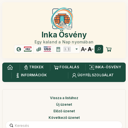
Inka Ösvény
Egy kaland a Nap nyomában
HU
USD
TREKEK
FOGLALÁS
INKA-ÖSVÉNY
INFORMÁCIÓK
ÜGYFÉLSZOLGÁLAT
Vissza a listához
Új üzenet
Előző üzenet
Következő üzenet