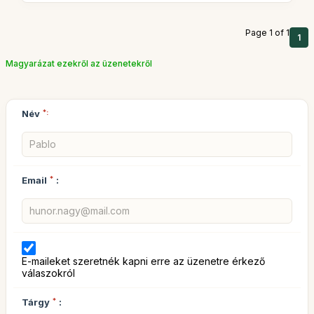
Page 1 of 1
1
Magyarázat ezekről az üzenetekről
Név
*:
Email
*
:
E-maileket szeretnék kapni erre az üzenetre érkező
válaszokról
Tárgy
*
: