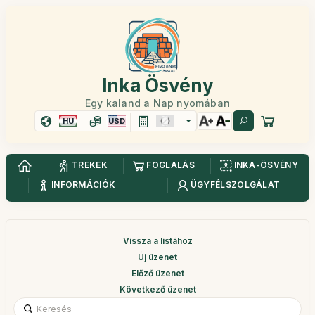
Inka Ösvény
Egy kaland a Nap nyomában
HU
USD
TREKEK
FOGLALÁS
INKA-ÖSVÉNY
INFORMÁCIÓK
ÜGYFÉLSZOLGÁLAT
Vissza a listához
Új üzenet
Előző üzenet
Következő üzenet