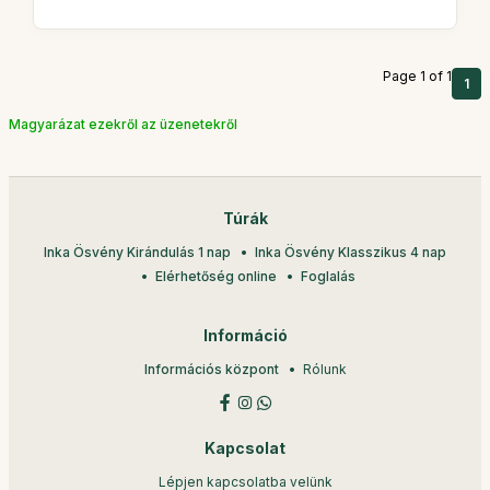
Page 1 of 1
1
Magyarázat ezekről az üzenetekről
Túrák
Inka Ösvény Kirándulás 1 nap
Inka Ösvény Klasszikus 4 nap
Elérhetőség online
Foglalás
Információ
Információs központ
Rólunk
Kapcsolat
Lépjen kapcsolatba velünk