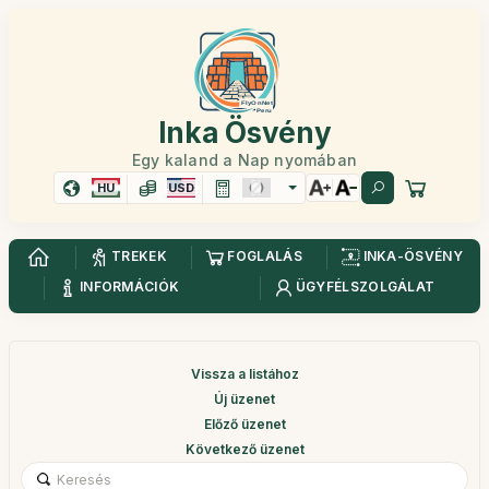
Inka Ösvény
Egy kaland a Nap nyomában
HU
USD
TREKEK
FOGLALÁS
INKA-ÖSVÉNY
INFORMÁCIÓK
ÜGYFÉLSZOLGÁLAT
Vissza a listához
Új üzenet
Előző üzenet
Következő üzenet