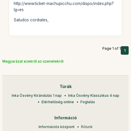
http://www.ticket-machupicchu.com/dispo/index.php?
lg=es
Saludos cordiales,
Page 1 of 1
1
Magyarázat ezekről az üzenetekről
Túrák
Inka Ösvény Kirándulás 1 nap
Inka Ösvény Klasszikus 4 nap
Elérhetőség online
Foglalás
Információ
Információs központ
Rólunk