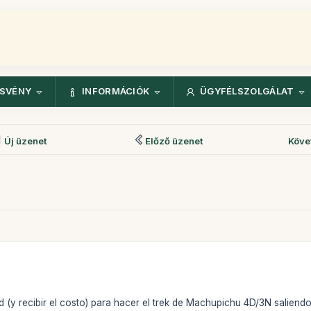
ÖSVÉNY
INFORMÁCIÓK
ÜGYFÉLSZOLGÁLAT
Új üzenet
Előző üzenet
Köve
 (y recibir el costo) para hacer el trek de Machupichu 4D/3N saliendo 