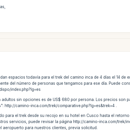
as,
edan espacios todavía para el trek del camino inca de 4 días el 14 de
mente del número de personas que tengamos para ese día. Puede consult
dispo/index.php?lg=es
ra adultos sin opciones es de US$ 680 por persona. Los precios son p
": http://camino-inca.com/trek/comparative.php?lg=es&trek=4 .
do para el trek desde su recojo en su hotel en Cusco hasta el retorno (
stros servicios, puede revisar la página http://camino-inca.com/trek
el aeropuerto para nuestros clientes, previa solicitud.