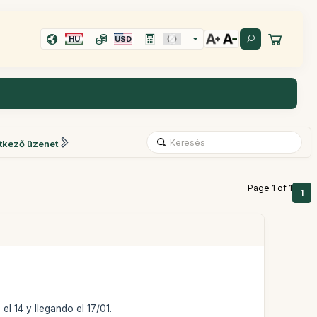
HU
USD
tkező üzenet
Page 1 of 1
1
el 14 y llegando el 17/01.