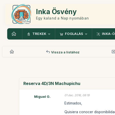
Inka Ösvény
Egy kaland a Nap nyomában
TREKEK
FOGLALÁS
INKA-
Vissza a listához
Reserva 4D/3N Machupichu
01 dec. 2016, 08:19
Miguel G.
Estimados,
Quisiera conocer disponibilidad