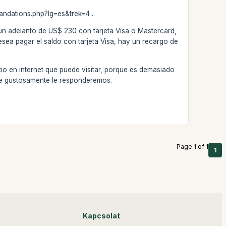
andations.php?lg=es&trek=4 .
 un adelanto de US$ 230 con tarjeta Visa o Mastercard,
esea pagar el saldo con tarjeta Visa, hay un recargo de
tio en internet que puede visitar, porque es demasiado
que gustosamente le responderemos.
Page 1 of 1
1
Kapcsolat