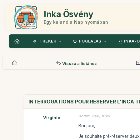
Inka Ösvény
Egy kaland a Nap nyomában
TREKEK
FOGLALÁS
INKA-
Vissza a listához
INTERROGATIONS POUR RESERVER L'INCA T
07 dec. 2016, 14:46
Virginie
Bonjour,
Je souhaite pré-réserver deux p