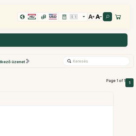
HU
USD
tkező üzenet
Page 1 of 1
1