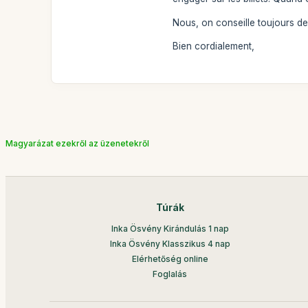
Nous, on conseille toujours de 
Bien cordialement,
Magyarázat ezekről az üzenetekről
Túrák
Inka Ösvény Kirándulás 1 nap
Inka Ösvény Klasszikus 4 nap
Elérhetőség online
Foglalás