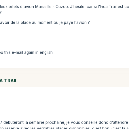
eux billets d'avion Marseille - Cuzco. J'hésite, car si l'Inca Trail est 
?
avoir de la place au moment où je paye l'avion ?
u this e-mail again in english.
A TRAIL
17 débuteront la semaine prochaine, je vous conseille donc d'attendre 
on réserve avec les véritables places disponibles, c'est bon. C'est la 