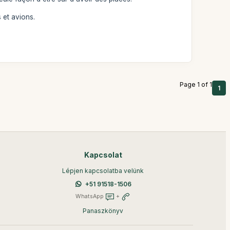
 et avions.
Page 1 of 1
1
Kapcsolat
Lépjen kapcsolatba velünk
+51 91518-1506
WhatsApp
+
Panaszkönyv