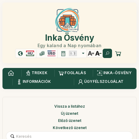
Inka Ösvény
Egy kaland a Nap nyomában
HU
USD
TREKEK
FOGLALÁS
INKA-ÖSVÉNY
INFORMÁCIÓK
ÜGYFÉLSZOLGÁLAT
Vissza a listához
Új üzenet
Előző üzenet
Következő üzenet