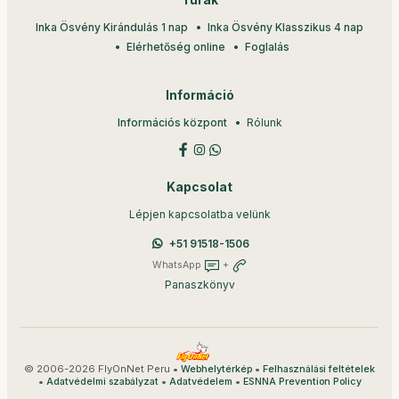
Túrák
Inka Ösvény Kirándulás 1 nap
Inka Ösvény Klasszikus 4 nap
Elérhetőség online
Foglalás
Információ
Információs központ
Rólunk
Kapcsolat
Lépjen kapcsolatba velünk
+51 91518-1506
WhatsApp
+
Panaszkönyv
© 2006-2026 FlyOnNet Peru •
•
Webhelytérkép
Felhasználási feltételek
•
•
•
Adatvédelmi szabályzat
Adatvédelem
ESNNA Prevention Policy