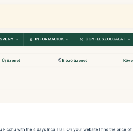
ÖSVÉNY
INFORMÁCIÓK
ÜGYFÉLSZOLGÁLAT
Új üzenet
Előző üzenet
Köve
hu Picchu with the 4 days Inca Trail. On your website I find the price o