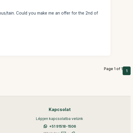
y bus/tain. Could you make me an offer for the 2nd of
Page 1 of 1
1
Kapcsolat
Lépjen kapcsolatba velünk
+51 91518-1506