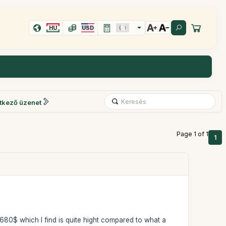
HU
USD
tkező üzenet
Page 1 of 1
1
f 680$ which I find is quite hight compared to what a