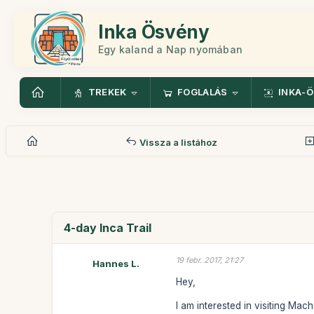
Inka Ösvény
Egy kaland a Nap nyomában
TREKEK
FOGLALÁS
INKA-
Vissza a listához
4-day Inca Trail
19 febr. 2017, 21:27
Hannes L.
Hey,
I am interested in visiting Mac