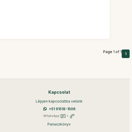
Page 1 of 1
1
Kapcsolat
Lépjen kapcsolatba velünk
+51 91518-1506
WhatsApp
+
Panaszkönyv