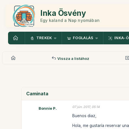
Inka Ösvény
Egy kaland a Nap nyomában
TREKEK
FOGLALÁS
INKA-
Vissza a listához
Caminata
07 jún. 2017, 05:14
Bonnie P.
Buenos diaz,
Hola, me gustaría reservar un