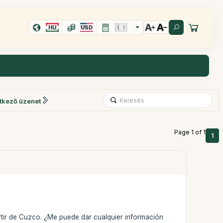
HU
USD
tkező üzenet
Page 1 of 1
1
rtir de Cuzco. ¿Me puede dar cualquier información