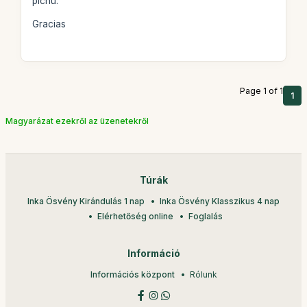
pichu.
Gracias
Page 1 of 1
1
Magyarázat ezekről az üzenetekről
Túrák
Inka Ösvény Kirándulás 1 nap
Inka Ösvény Klasszikus 4 nap
Elérhetőség online
Foglalás
Információ
Információs központ
Rólunk