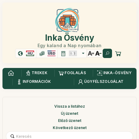
Inka Ösvény
Egy kaland a Nap nyomában
HU
USD
TREKEK
FOGLALÁS
INKA-ÖSVÉNY
INFORMÁCIÓK
ÜGYFÉLSZOLGÁLAT
Vissza a listához
Új üzenet
Előző üzenet
Következő üzenet