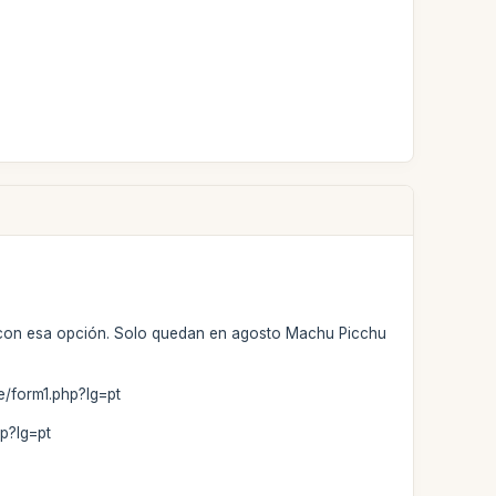
 con esa opción. Solo quedan en agosto Machu Picchu
/form1.php?lg=pt
p?lg=pt