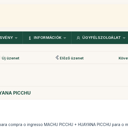
ÖSVÉNY
INFORMÁCIÓK
ÜGYFÉLSZOLGÁLAT
Új üzenet
Előző üzenet
Köve
YANA PICCHU
para compra o ingresso MACHU PICCHU + HUAYANA PICCHU para o mês 