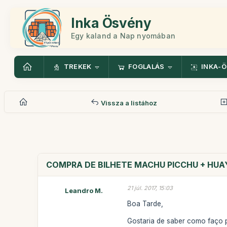
Inka Ösvény
Egy kaland a Nap nyomában
TREKEK
FOGLALÁS
INKA-
Vissza a listához
COMPRA DE BILHETE MACHU PICCHU + HUA
21 júl. 2017, 15:03
Leandro M.
Boa Tarde,
Gostaria de saber como faço 