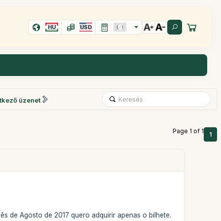
HU
USD
tkező üzenet
Page 1 of 1
1
de Agosto de 2017 quero adquirir apenas o bilhete.