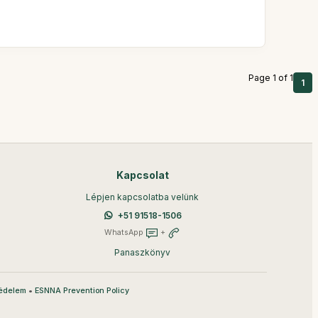
Page 1 of 1
1
Kapcsolat
Lépjen kapcsolatba velünk
+51 91518-1506
WhatsApp
+
Panaszkönyv
•
édelem
ESNNA Prevention Policy