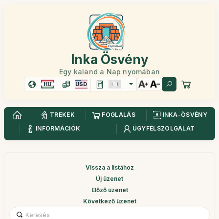
Inka Ösvény
Egy kaland a Nap nyomában
HU
USD
TREKEK
FOGLALÁS
INKA-ÖSVÉNY
INFORMÁCIÓK
ÜGYFÉLSZOLGÁLAT
Vissza a listához
Új üzenet
Előző üzenet
Következő üzenet