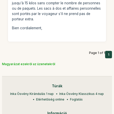
jusqu'à 15 kilos sans compter le nombre de personnes
ou de paquets. Les sacs à dos et affaires personnelles
sont portés par le voyageur s'il ne prend pas de
porteur extra.
Bien cordialement,
Page 1 of 1
1
Magyarázat ezekről az üzenetekről
Túrák
Inka Ösvény Kirándulás 1 nap
Inka Ösvény Klasszikus 4 nap
Elérhetőség online
Foglalás
Információ