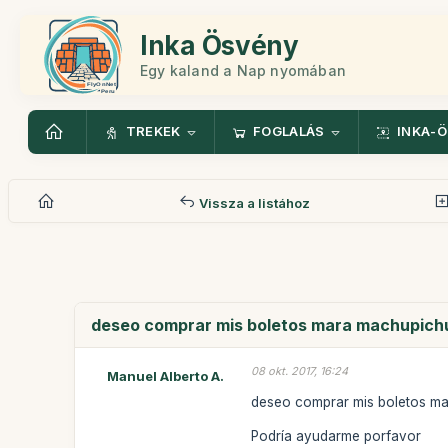
Inka Ösvény
Egy kaland a Nap nyomában
TREKEK
FOGLALÁS
INKA-
Vissza a listához
deseo comprar mis boletos mara machupichu
08 okt. 2017, 16:24
Manuel Alberto A.
deseo comprar mis boletos ma
Podría ayudarme porfavor