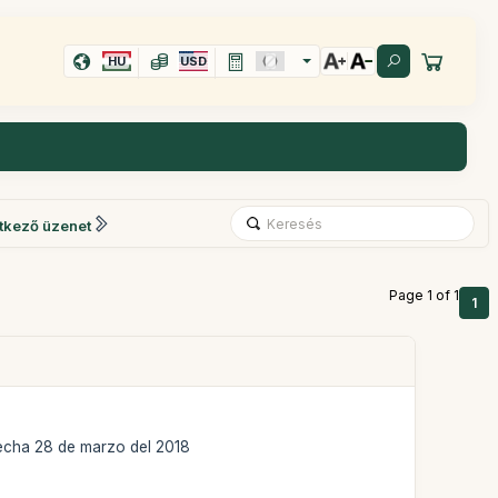
HU
USD
tkező üzenet
Page 1 of 1
1
echa 28 de marzo del 2018