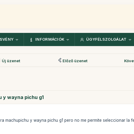
ÖSVÉNY
INFORMÁCIÓK
ÜGYFÉLSZOLGÁLAT
Új üzenet
Előző üzenet
Köve
 y wayna pichu g1
ra machupichu y wayna pichu g1 pero no me permite seleccionar la f