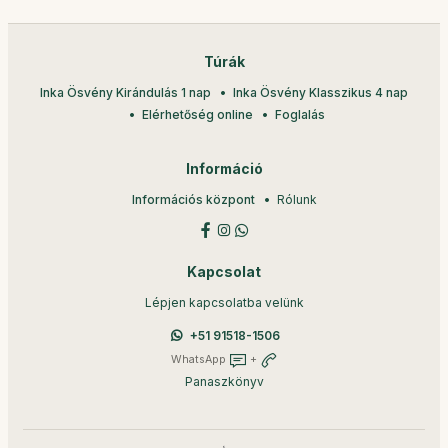
Túrák
Inka Ösvény Kirándulás 1 nap
Inka Ösvény Klasszikus 4 nap
Elérhetőség online
Foglalás
Információ
Információs központ
Rólunk
Kapcsolat
Lépjen kapcsolatba velünk
+51 91518-1506
WhatsApp
+
Panaszkönyv