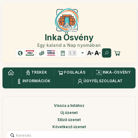
Inka Ösvény
Egy kaland a Nap nyomában
HU
USD
TREKEK
FOGLALÁS
INKA-ÖSVÉNY
INFORMÁCIÓK
ÜGYFÉLSZOLGÁLAT
Vissza a listához
Új üzenet
Előző üzenet
Következő üzenet