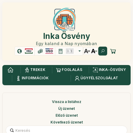
Inka Ösvény
Egy kaland a Nap nyomában
HU
USD
TREKEK
FOGLALÁS
INKA-ÖSVÉNY
INFORMÁCIÓK
ÜGYFÉLSZOLGÁLAT
Vissza a listához
Új üzenet
Előző üzenet
Következő üzenet