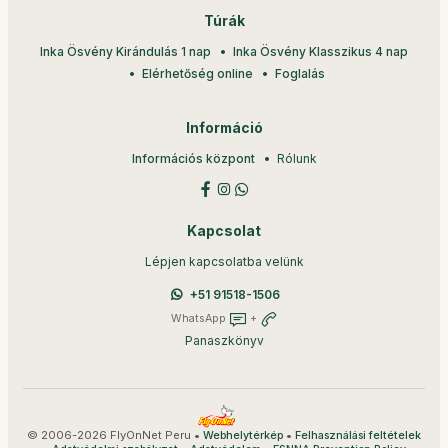
Túrák
Inka Ösvény Kirándulás 1 nap
Inka Ösvény Klasszikus 4 nap
Elérhetőség online
Foglalás
Információ
Információs központ
Rólunk
Kapcsolat
Lépjen kapcsolatba velünk
+51 91518-1506
WhatsApp
+
Panaszkönyv
© 2006-2026 FlyOnNet Peru •
•
Webhelytérkép
Felhasználási feltételek