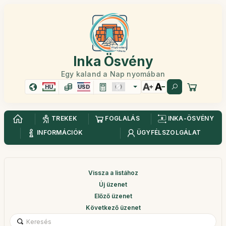
Inka Ösvény
Egy kaland a Nap nyomában
HU
USD
TREKEK
FOGLALÁS
INKA-ÖSVÉNY
INFORMÁCIÓK
ÜGYFÉLSZOLGÁLAT
Vissza a listához
Új üzenet
Előző üzenet
Következő üzenet