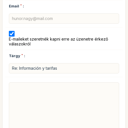
Email
*
:
E-maileket szeretnék kapni erre az üzenetre érkező
válaszokról
Tárgy
*
: