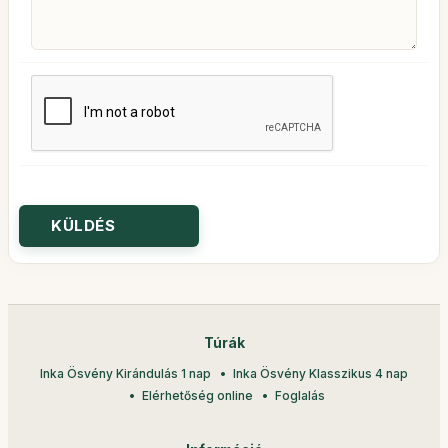
Túrák
Inka Ösvény Kirándulás 1 nap
Inka Ösvény Klasszikus 4 nap
Elérhetőség online
Foglalás