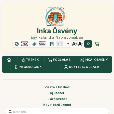
Inka Ösvény
Egy kaland a Nap nyomában
HU
USD
TREKEK
FOGLALÁS
INKA-ÖSVÉNY
INFORMÁCIÓK
ÜGYFÉLSZOLGÁLAT
Vissza a listához
Új üzenet
Előző üzenet
Következő üzenet