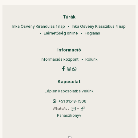
Túrák
Inka Ösvény Kirándulás 1 nap
Inka Ösvény Klasszikus 4 nap
Elérhetőség online
Foglalás
Információ
Információs központ
Rólunk
Kapcsolat
Lépjen kapcsolatba velünk
+51 91518-1506
WhatsApp
+
Panaszkönyv