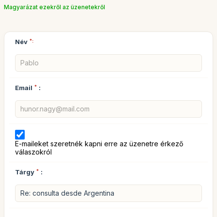
Magyarázat ezekről az üzenetekről
Név
*:
Email
*
:
E-maileket szeretnék kapni erre az üzenetre érkező
válaszokról
Tárgy
*
: