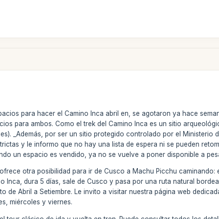
acios para hacer el Camino Inca abril en, se agotaron ya hace semana
ios para ambos. Como el trek del Camino Inca es un sitio arqueológi
s). _Además, por ser un sitio protegido controlado por el Ministerio 
trictas y le informo que no hay una lista de espera ni se pueden ret
ndo un espacio es vendido, ya no se vuelve a poner disponible a pesa
frece otra posibilidad para ir de Cusco a Machu Picchu caminando: el 
o Inca, dura 5 días, sale de Cusco y pasa por una ruta natural borde
to de Abril a Setiembre. Le invito a visitar nuestra página web dedicad
s, miércoles y viernes.
 tour clásico de ida y vuelta en tren. Puede consultar todos los detal