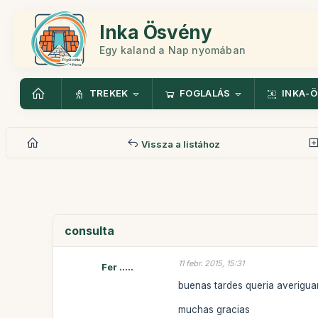
Inka Ösvény
Egy kaland a Nap nyomában
TREKEK
FOGLALÁS
INKA-
Vissza a listához
consulta
11 febr. 2015, 15:31
Fer .....
buenas tardes queria averiguar
muchas gracias