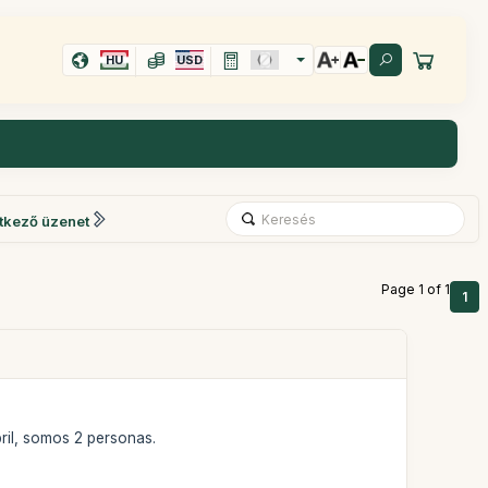
HU
USD
tkező üzenet
Page 1 of 1
1
bril, somos 2 personas.