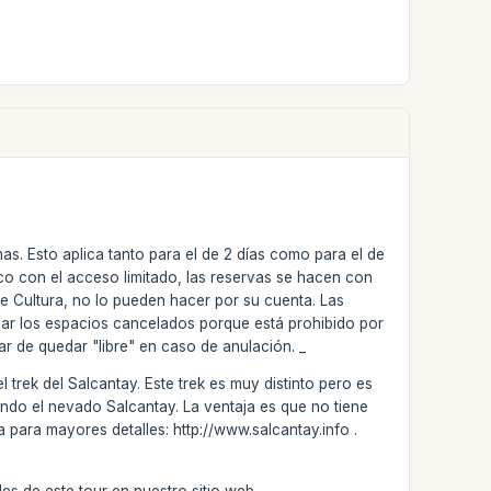
s. Esto aplica tanto para el de 2 días como para el de
co con el acceso limitado, las reservas se hacen con
de Cultura, no lo pueden hacer por su cuenta. Las
omar los espacios cancelados porque está prohibido por
r de quedar "libre" en caso de anulación. _
trek del Salcantay. Este trek es muy distinto pero es
ando el nevado Salcantay. La ventaja es que no tiene
a para mayores detalles: http://www.salcantay.info .
les de este tour en nuestro sitio web