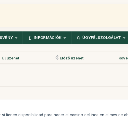
ÖSVÉNY
INFORMÁCIÓK
ÜGYFÉLSZOLGÁLAT
Új üzenet
Előző üzenet
Köve
 si tienen disponibilidad para hacer el camino del inca en el mes de a