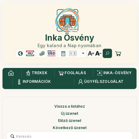
Inka Ösvény
Egy kaland a Nap nyomában
HU
USD
TREKEK
FOGLALÁS
INKA-ÖSVÉNY
INFORMÁCIÓK
ÜGYFÉLSZOLGÁLAT
Vissza a listához
Új üzenet
Előző üzenet
Következő üzenet