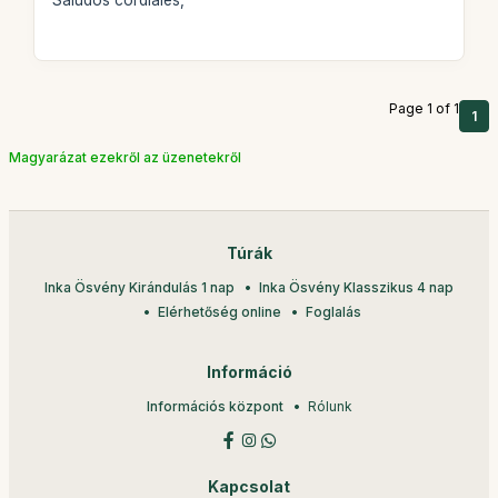
Saludos cordiales,
Page 1 of 1
1
Magyarázat ezekről az üzenetekről
Túrák
Inka Ösvény Kirándulás 1 nap
Inka Ösvény Klasszikus 4 nap
Elérhetőség online
Foglalás
Információ
Információs központ
Rólunk
Kapcsolat