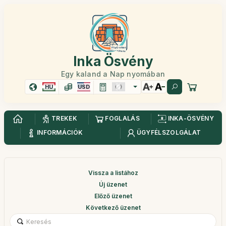
Inka Ösvény
Egy kaland a Nap nyomában
HU
USD
TREKEK
FOGLALÁS
INKA-ÖSVÉNY
INFORMÁCIÓK
ÜGYFÉLSZOLGÁLAT
Vissza a listához
Új üzenet
Előző üzenet
Következő üzenet