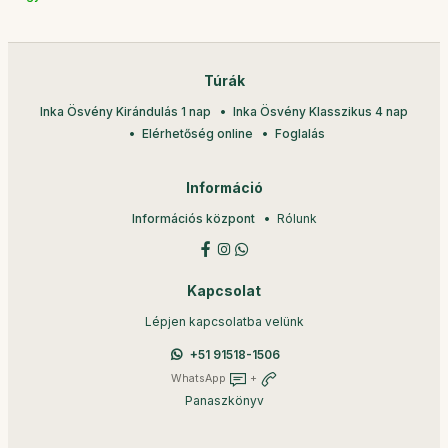
Túrák
Inka Ösvény Kirándulás 1 nap
Inka Ösvény Klasszikus 4 nap
Elérhetőség online
Foglalás
Információ
Információs központ
Rólunk
Kapcsolat
Lépjen kapcsolatba velünk
+51 91518-1506
WhatsApp
+
Panaszkönyv