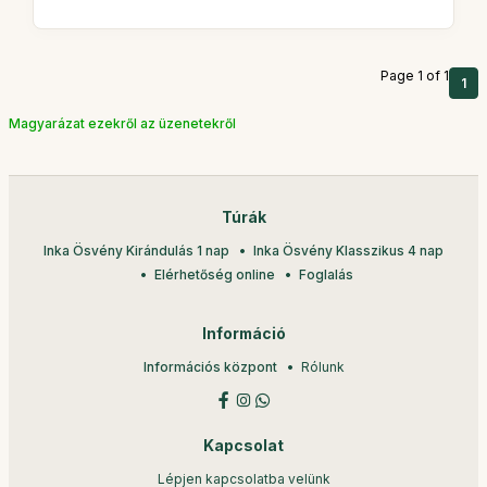
Page 1 of 1
1
Magyarázat ezekről az üzenetekről
Túrák
Inka Ösvény Kirándulás 1 nap
Inka Ösvény Klasszikus 4 nap
Elérhetőség online
Foglalás
Információ
Információs központ
Rólunk
Kapcsolat
Lépjen kapcsolatba velünk