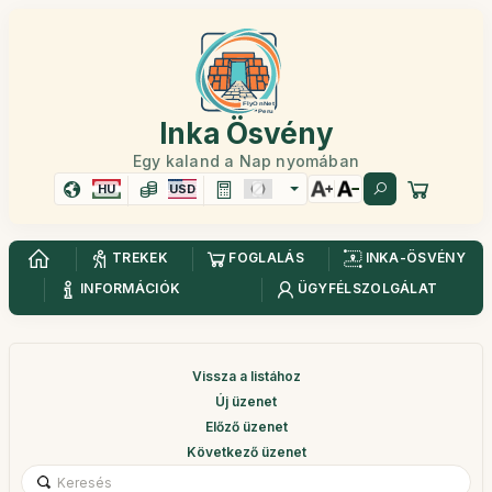
Inka Ösvény
Egy kaland a Nap nyomában
HU
USD
TREKEK
FOGLALÁS
INKA-ÖSVÉNY
INFORMÁCIÓK
ÜGYFÉLSZOLGÁLAT
Vissza a listához
Új üzenet
Előző üzenet
Következő üzenet