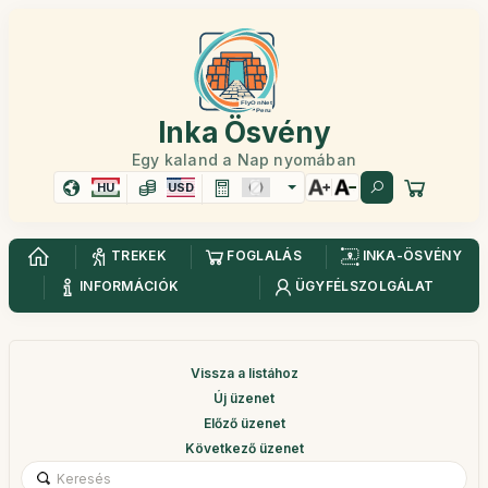
Inka Ösvény
Egy kaland a Nap nyomában
HU
USD
TREKEK
FOGLALÁS
INKA-ÖSVÉNY
INFORMÁCIÓK
ÜGYFÉLSZOLGÁLAT
Vissza a listához
Új üzenet
Előző üzenet
Következő üzenet