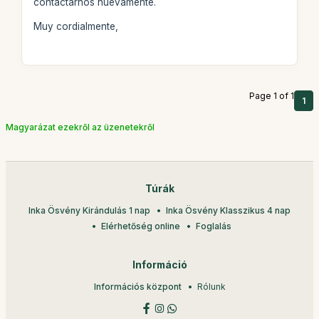
contactarnos nuevamente.
Muy cordialmente,
Page 1 of 1
1
Magyarázat ezekről az üzenetekről
Túrák
Inka Ösvény Kirándulás 1 nap
Inka Ösvény Klasszikus 4 nap
Elérhetőség online
Foglalás
Információ
Információs központ
Rólunk