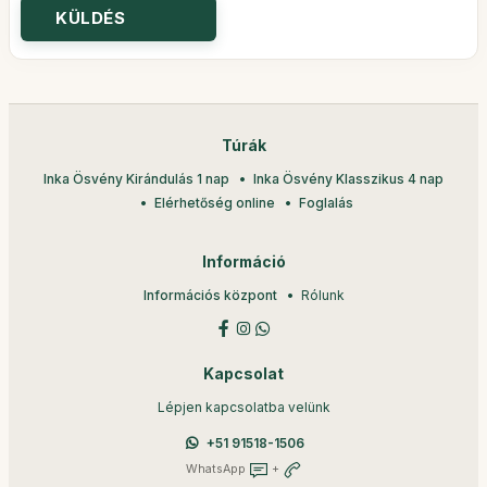
Túrák
Inka Ösvény Kirándulás 1 nap
Inka Ösvény Klasszikus 4 nap
Elérhetőség online
Foglalás
Információ
Információs központ
Rólunk
Kapcsolat
Lépjen kapcsolatba velünk
+51 91518-1506
WhatsApp
+