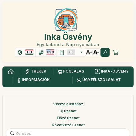
Inka Ösvény
Egy kaland a Nap nyomában
HU
USD
TREKEK
FOGLALÁS
INKA-ÖSVÉNY
INFORMÁCIÓK
ÜGYFÉLSZOLGÁLAT
Vissza a listához
Új üzenet
Előző üzenet
Következő üzenet