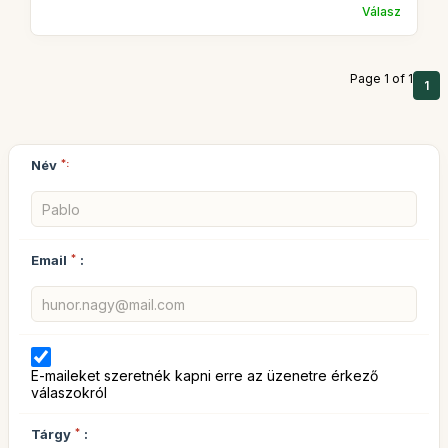
Válasz
Page 1 of 1
1
Név
*:
Email
*
:
E-maileket szeretnék kapni erre az üzenetre érkező
válaszokról
Tárgy
*
: