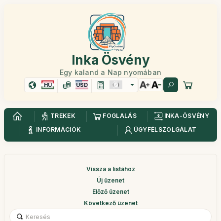
Inka Ösvény
Egy kaland a Nap nyomában
HU
USD
TREKEK
FOGLALÁS
INKA-ÖSVÉNY
INFORMÁCIÓK
ÜGYFÉLSZOLGÁLAT
Vissza a listához
Új üzenet
Előző üzenet
Következő üzenet