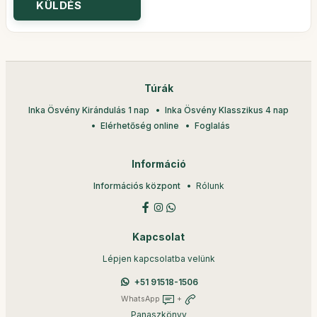
Túrák
Inka Ösvény Kirándulás 1 nap
Inka Ösvény Klasszikus 4 nap
Elérhetőség online
Foglalás
Információ
Információs központ
Rólunk
Kapcsolat
Lépjen kapcsolatba velünk
+51 91518-1506
WhatsApp
+
Panaszkönyv