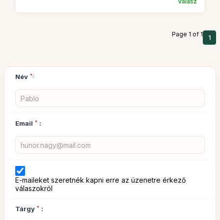
Válasz
Page 1 of 1
1
Név
*:
Email
*
:
E-maileket szeretnék kapni erre az üzenetre érkező
válaszokról
Tárgy
*
: