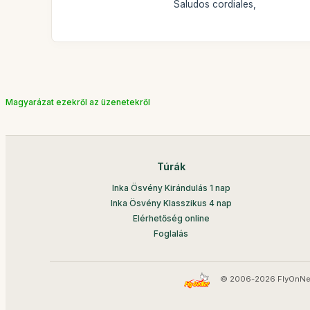
Saludos cordiales,
Magyarázat ezekről az üzenetekről
Túrák
Inka Ösvény Kirándulás 1 nap
Inka Ösvény Klasszikus 4 nap
Elérhetőség online
Foglalás
© 2006-2026 FlyOnNe