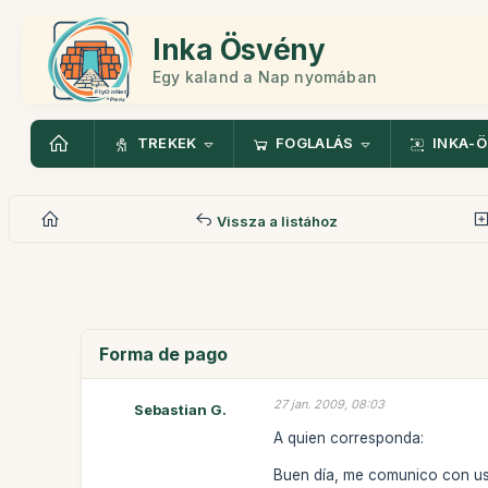
Inka Ösvény
Egy kaland a Nap nyomában
TREKEK
FOGLALÁS
INKA-
Vissza a listához
Forma de pago
27 jan. 2009, 08:03
Sebastian G.
A quien corresponda:
Buen día, me comunico con ust