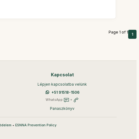
Page 1 of 1
1
Kapcsolat
Lépjen kapcsolatba velünk
+51 91518-1506
WhatsApp
+
Panaszkönyv
•
édelem
ESNNA Prevention Policy