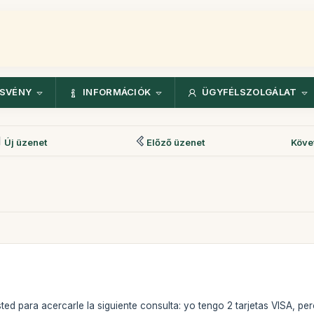
ÖSVÉNY
INFORMÁCIÓK
ÜGYFÉLSZOLGÁLAT
Új üzenet
Előző üzenet
Köve
ed para acercarle la siguiente consulta: yo tengo 2 tarjetas VISA, pe