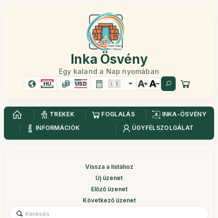
Inka Ösvény
Egy kaland a Nap nyomában
HU
USD
TREKEK
FOGLALÁS
INKA-ÖSVÉNY
INFORMÁCIÓK
ÜGYFÉLSZOLGÁLAT
Vissza a listához
Új üzenet
Előző üzenet
Következő üzenet