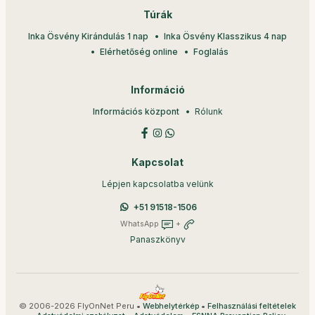
Túrák
Inka Ösvény Kirándulás 1 nap
Inka Ösvény Klasszikus 4 nap
Elérhetőség online
Foglalás
Információ
Információs központ
Rólunk
Kapcsolat
Lépjen kapcsolatba velünk
+51 91518-1506
WhatsApp
+
Panaszkönyv
© 2006-2026 FlyOnNet Peru •
•
Webhelytérkép
Felhasználási feltételek