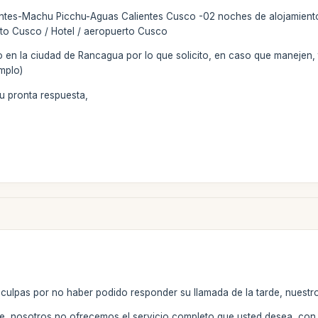
ntes-Machu Picchu-Aguas Calientes Cusco -02 noches de alojamiento en
to Cusco / Hotel / aeropuerto Cusco
n la ciudad de Rancagua por lo que solicito, en caso que manejen, 
mplo)
u pronta respuesta,
isculpas por no haber podido responder su llamada de la tarde, nues
e, nosotros no ofrecemos el servicio completo que usted desea, con