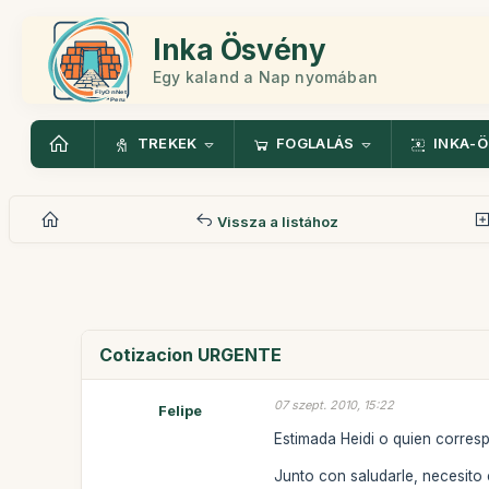
Inka Ösvény
Egy kaland a Nap nyomában
TREKEK
FOGLALÁS
INKA-
Vissza a listához
Cotizacion URGENTE
07 szept. 2010, 15:22
Felipe
Estimada Heidi o quien corres
Junto con saludarle, necesito c