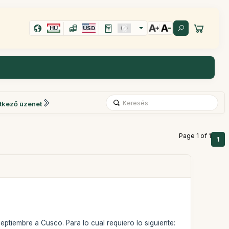
HU
USD
tkező üzenet
Page 1 of 1
1
septiembre a Cusco. Para lo cual requiero lo siguiente: