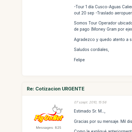
-Tour 1 día Cusco-Aguas Calie
out 20 sep -Traslado aeropuer
Somos Tour Operador ubicado e
de pago (Money Gram por eje
Agradezco y quedo atento a s
Saludos cordiales,
Felipe
Re: Cotizacion URGENTE
07 szept. 2010, 15:56
Estimado Sr. M...,
Gracias por su mensaje. Mil d
Messages: 825
Como le expliqué anteriorment