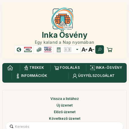
Inka Ösvény
Egy kaland a Nap nyomában
HU
USD
TREKEK
FOGLALÁS
INKA-ÖSVÉNY
INFORMÁCIÓK
ÜGYFÉLSZOLGÁLAT
Vissza a listához
Új üzenet
Előző üzenet
Következő üzenet