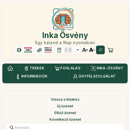
Inka Ösvény
Egy kaland a Nap nyomában
HU
USD
TREKEK
FOGLALÁS
INKA-ÖSVÉNY
INFORMÁCIÓK
ÜGYFÉLSZOLGÁLAT
Vissza a listához
Új üzenet
Előző üzenet
Következő üzenet