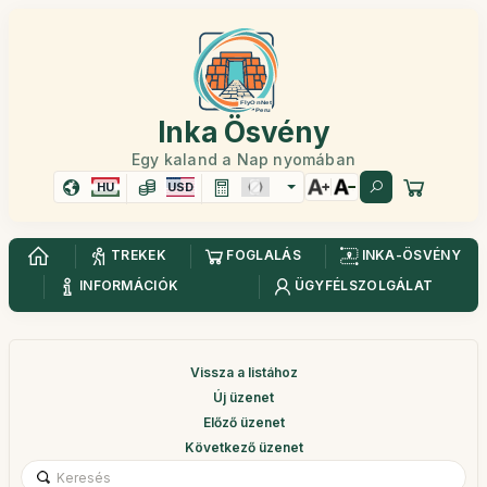
Inka Ösvény
Egy kaland a Nap nyomában
HU
USD
TREKEK
FOGLALÁS
INKA-ÖSVÉNY
INFORMÁCIÓK
ÜGYFÉLSZOLGÁLAT
Vissza a listához
Új üzenet
Előző üzenet
Következő üzenet