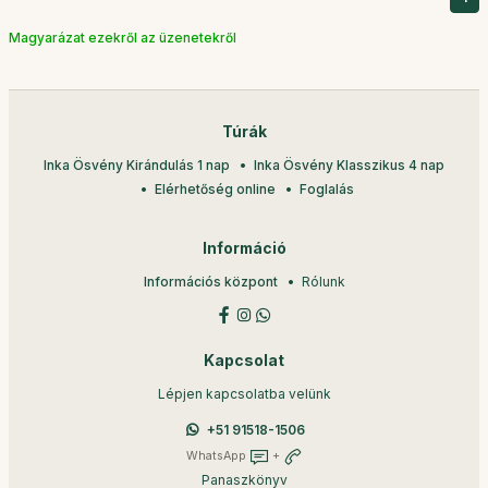
Magyarázat ezekről az üzenetekről
Túrák
Inka Ösvény Kirándulás 1 nap
Inka Ösvény Klasszikus 4 nap
Elérhetőség online
Foglalás
Információ
Információs központ
Rólunk
Kapcsolat
Lépjen kapcsolatba velünk
+51 91518-1506
WhatsApp
+
Panaszkönyv