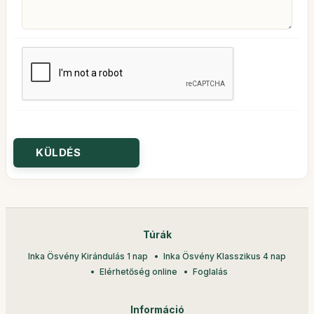
Túrák
Inka Ösvény Kirándulás 1 nap
Inka Ösvény Klasszikus 4 nap
Elérhetőség online
Foglalás
Információ