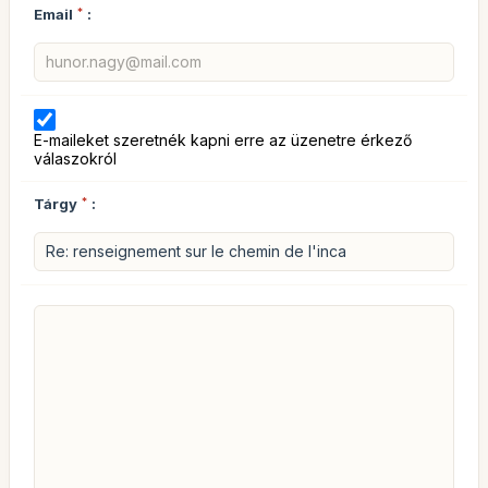
Email
*
:
E-maileket szeretnék kapni erre az üzenetre érkező
válaszokról
Tárgy
*
: