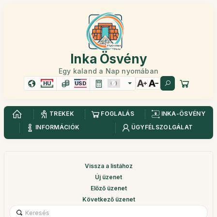
Inka Ösvény
Egy kaland a Nap nyomában
HU
USD
TREKEK
FOGLALÁS
INKA-ÖSVÉNY
INFORMÁCIÓK
ÜGYFÉLSZOLGÁLAT
Vissza a listához
Új üzenet
Előző üzenet
Következő üzenet