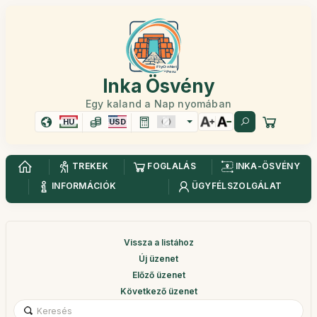
Inka Ösvény
Egy kaland a Nap nyomában
HU
USD
TREKEK
FOGLALÁS
INKA-ÖSVÉNY
INFORMÁCIÓK
ÜGYFÉLSZOLGÁLAT
Vissza a listához
Új üzenet
Előző üzenet
Következő üzenet