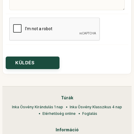
Túrák
Inka Ösvény Kirándulás 1 nap
Inka Ösvény Klasszikus 4 nap
Elérhetőség online
Foglalás
Információ