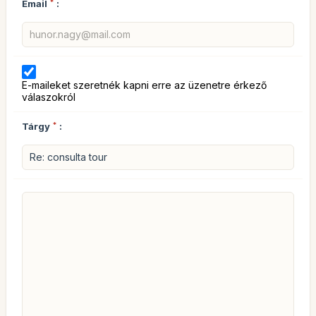
Email
*
:
E-maileket szeretnék kapni erre az üzenetre érkező
válaszokról
Tárgy
*
: