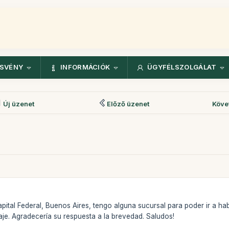
ÖSVÉNY
INFORMÁCIÓK
ÜGYFÉLSZOLGÁLAT
Új üzenet
Előző üzenet
Köve
apital Federal, Buenos Aires, tengo alguna sucursal para poder ir a 
iaje. Agradecería su respuesta a la brevedad. Saludos!