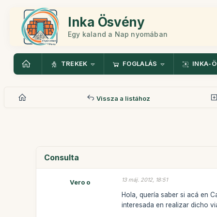
Inka Ösvény
Egy kaland a Nap nyomában
TREKEK
FOGLALÁS
INKA-
Vissza a listához
Consulta
13 máj. 2012, 18:51
Vero o
Hola, quería saber si acá en C
interesada en realizar dicho v