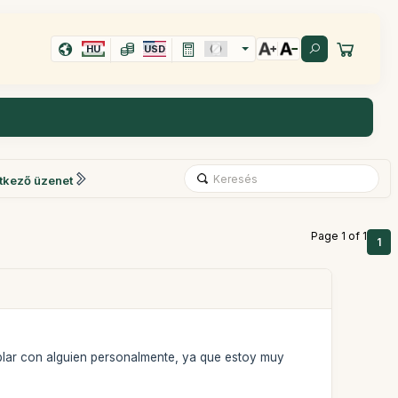
HU
USD
tkező üzenet
Page 1 of 1
1
hablar con alguien personalmente, ya que estoy muy