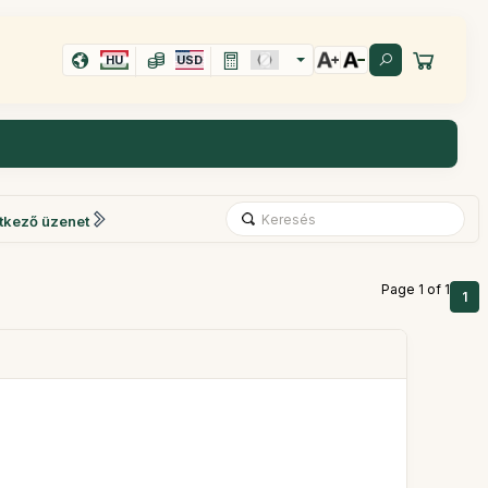
HU
USD
tkező üzenet
Page 1 of 1
1