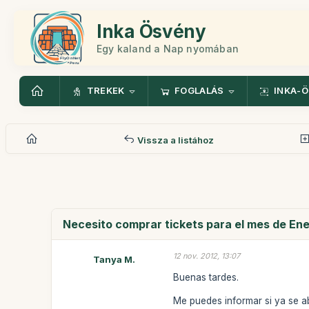
Inka Ösvény
Egy kaland a Nap nyomában
TREKEK
FOGLALÁS
INKA-
Vissza a listához
Necesito comprar tickets para el mes de Ene
12 nov. 2012, 13:07
Tanya M.
Buenas tardes.
Me puedes informar si ya se ab